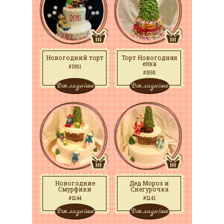
Новогодний торт
Торт Новогодняя
елка
#1981
#1558
Докладніше
Докладніше
Новогодние
Дед Мороз и
Смурфики
Снегурочка
#1244
#1241
Докладніше
Докладніше