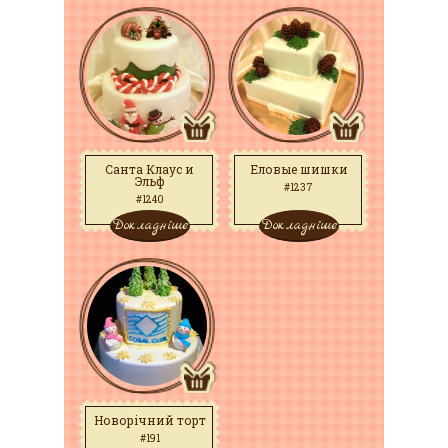
Санта Клаус и
Еловые шишки
Эльф
#1237
#1240
Докладніше
Докладніше
Новорічний торт
#191