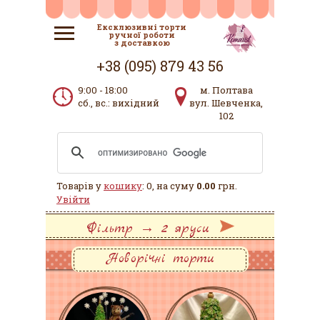
Ексклюзивні торти
ручної роботи
з доставкою
+38 (095) 879 43 56
9:00 - 18:00
м. Полтава
сб., вс.: вихідний
вул. Шевченка,
102
Товарів у
кошику
: 0, на суму
0.00
грн.
Увійти
Фільтр → 2 яруси
Новорічні торти