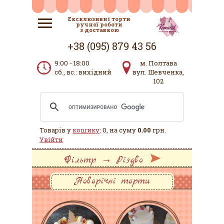
Ексклюзивні торти
ручної роботи
з доставкою
+38 (095) 879 43 56
9:00 - 18:00
м. Полтава
сб., вс.: вихідний
вул. Шевченка,
102
Товарів у
кошику
: 0, на суму
0.00
грн.
Увійти
Фільтр → Різдво
Новорічні торти