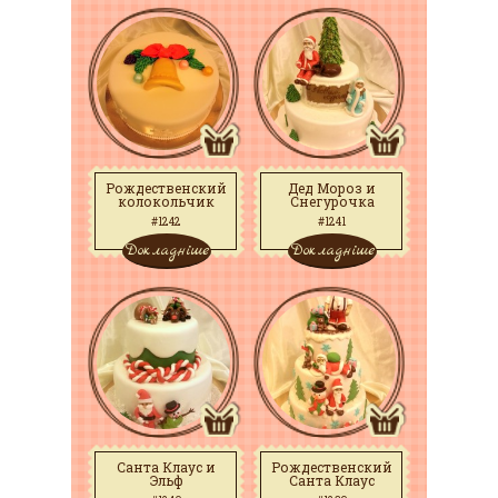
Рождественский
Дед Мороз и
колокольчик
Снегурочка
#1242
#1241
Докладніше
Докладніше
Санта Клаус и
Рождественский
Эльф
Санта Клаус