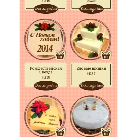
#1240
#1239
Докладніше
Докладніше
Рождественская
Еловые шишки
Звезда
#1237
#1238
Докладніше
Докладніше