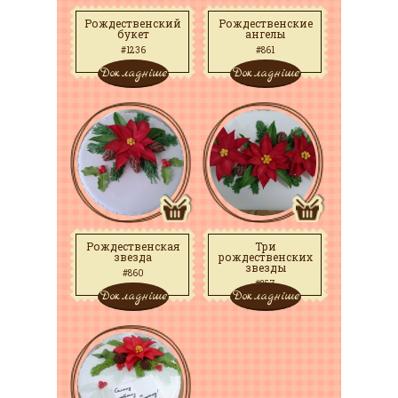
Рождественский
Рождественские
букет
ангелы
#1236
#861
Докладніше
Докладніше
Рождественская
Три
звезда
рождественских
звезды
#860
#857
Докладніше
Докладніше