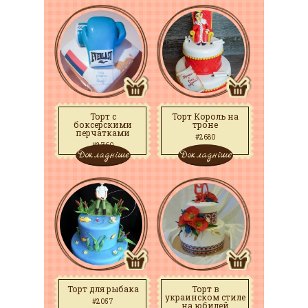
Торт с
Торт Король на
боксерскими
троне
перчатками
#2680
#2760
Докладніше
Докладніше
Торт для рыбака
Торт в
украинском стиле
#2057
на юбилей