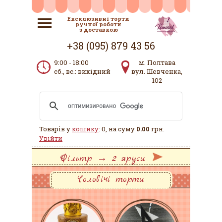
Ексклюзивні торти
ручної роботи
з доставкою
+38 (095) 879 43 56
9:00 - 18:00
м. Полтава
сб., вс.: вихідний
вул. Шевченка,
102
Товарів у
кошику
: 0, на суму
0.00
грн.
Увійти
Фільтр → 2 яруси
Чоловічі торти