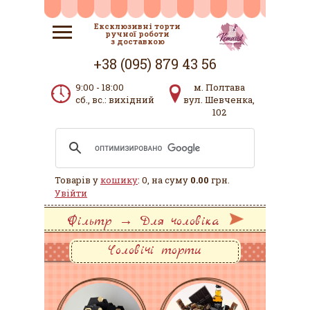
Ексклюзивні торти
ручної роботи
з доставкою
+38 (095) 879 43 56
9:00 - 18:00
м. Полтава
сб., вс.: вихідний
вул. Шевченка,
102
Товарів у
кошику
: 0, на суму
0.00
грн.
Увійти
Фільтр → Для чоловіка
Чоловічі торти