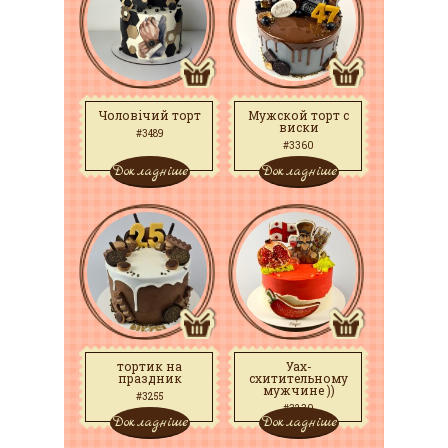
Чоловічий торт
Мужской торт с
виски
#3489
#3360
Докладніше
Докладніше
тортик на
Уах-
праздник
схитительному
мужчине ))
#3255
#3230
Докладніше
Докладніше