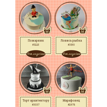
Пожарник
Ловись рыбка
#3225
#3190
Докладніше
Докладніше
Торт архитектору
Марафонец
#3037
#2978