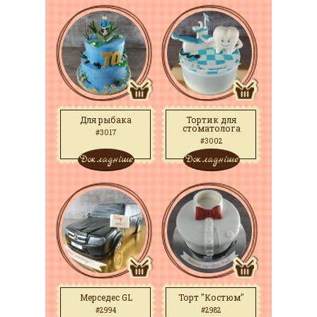
Для рыбака
Тортик для
стоматолога
#3017
#3002
Докладніше
Докладніше
Мерседес GL
Торт "Костюм"
#2994
#2982