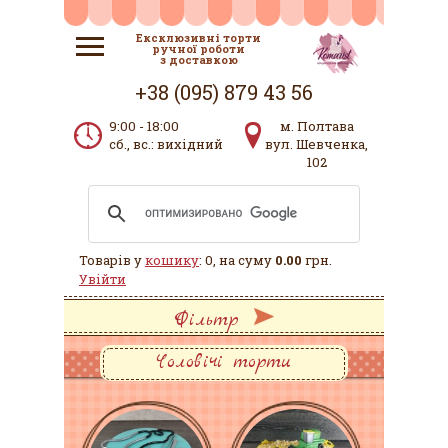
Ексклюзивні торти
ручної роботи
з доставкою
+38 (095) 879 43 56
9:00 - 18:00
м. Полтава
сб., вс.: вихідний
вул. Шевченка,
102
Товарів у
кошику
: 0, на суму
0.00
грн.
Увійти
Фільтр
Чоловічі торти