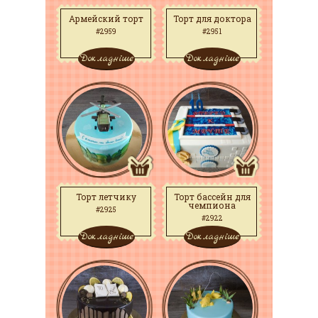
Армейский торт
Торт для доктора
#2959
#2951
Докладніше
Докладніше
Торт летчику
Торт бассейн для
чемпиона
#2925
#2922
Докладніше
Докладніше