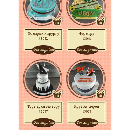
Подарок хирургу
Фермеру
#3062
#3048
Докладніше
Докладніше
Торт архитектору
Крутой перец
#3037
#3035
Докладніше
Докладніше