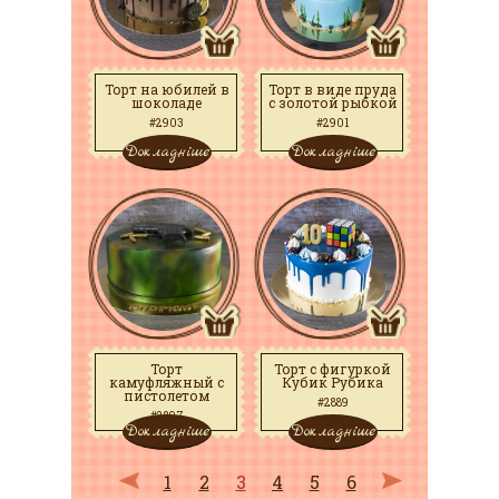
Торт на юбилей в
Торт в виде пруда
шоколаде
с золотой рыбкой
#2903
#2901
Докладніше
Докладніше
Торт
Торт с фигуркой
камуфляжный с
Кубик Рубика
пистолетом
#2889
#2897
Докладніше
Докладніше
1
2
3
4
5
6