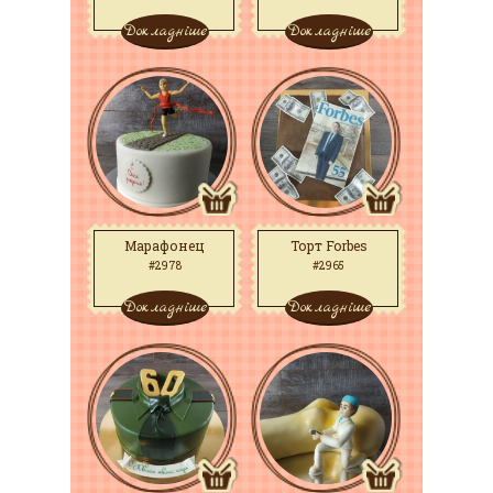
Докладніше
Докладніше
Марафонец
Торт Forbes
#2978
#2965
Докладніше
Докладніше