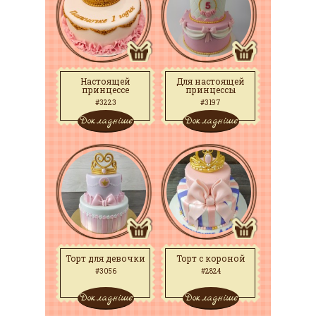
Настоящей
Для настоящей
принцессе
принцессы
#3223
#3197
Докладніше
Докладніше
Торт для девочки
Торт с короной
#3056
#2824
Докладніше
Докладніше