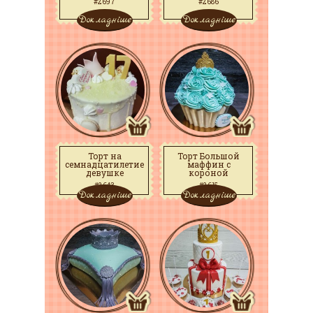
#2697
#2686
Докладніше
Докладніше
Торт на
Торт Большой
семнадцатилетие
маффин с
девушке
короной
#2643
#2615
Докладніше
Докладніше