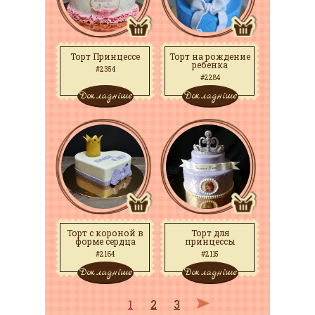
Торт Принцессе
Торт на рождение
ребенка
#2354
#2284
Докладніше
Докладніше
Торт с короной в
Торт для
форме сердца
принцессы
#2164
#2115
Докладніше
Докладніше
1
2
3