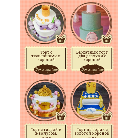
Торт с
Бархатный торт
тюльпанами и
для девочки с
короной
короной
#2801
#2730
Докладніше
Докладніше
Торт с тиарой и
Торт на годик с
жемчугом.
золотой короной