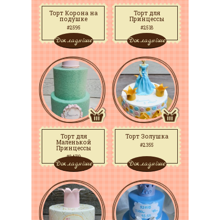
Торт Корона на
Торт для
подушке
Принцессы
#2595
#2518
Докладніше
Докладніше
Торт для
Торт Золушка
Маленькой
#2355
Принцессы
#2479
Докладніше
Докладніше