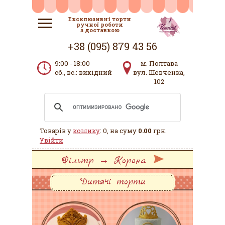
Ексклюзивні торти
ручної роботи
з доставкою
+38 (095) 879 43 56
9:00 - 18:00
м. Полтава
сб., вс.: вихідний
вул. Шевченка,
102
Товарів у
кошику
: 0, на суму
0.00
грн.
Увійти
Фільтр → Корона
Дитячі торти