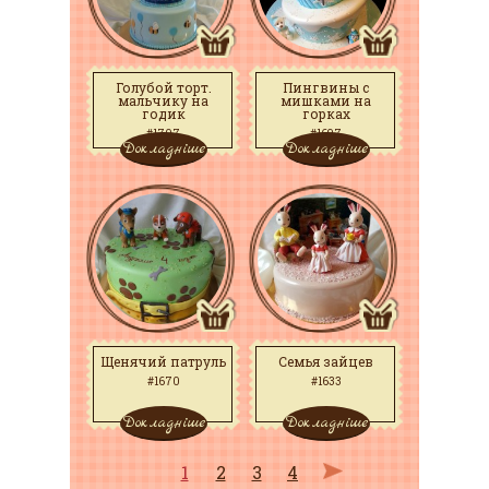
Голубой торт.
Пингвины с
мальчику на
мишками на
годик
горках
#1707
#1697
Докладніше
Докладніше
Щенячий патруль
Семья зайцев
#1670
#1633
Докладніше
Докладніше
1
2
3
4