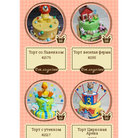
Торт со Львенком
Торт веселая ферма
#2579
#2555
Докладніше
Докладніше
Торт с утенком
Торт Цирковая
Арена
#2527