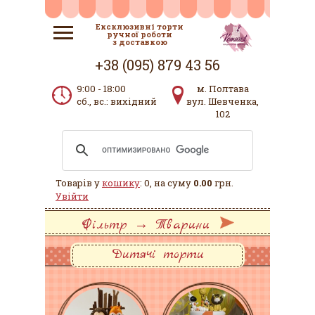
Ексклюзивні торти
ручної роботи
з доставкою
+38 (095) 879 43 56
9:00 - 18:00
м. Полтава
сб., вс.: вихідний
вул. Шевченка,
102
Товарів у
кошику
: 0, на суму
0.00
грн.
Увійти
Фільтр → Тварини
Дитячі торти