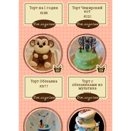
Торт на 1 годик
Торт Чеширский
кот
#2188
#2121
Докладніше
Докладніше
Торт Обезьяна
Торт с
обезьянками из
#1977
мультика
#1823
Докладніше
Докладніше