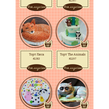
#2397
Докладніше
Докладніше
Торт Лиса
Торт The Animals
#2383
#2297
Докладніше
Докладніше