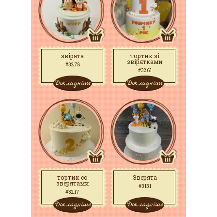
звірята
тортик зі
звірятками
#3278
#3261
Докладніше
Докладніше
тортик со
Зверята
зверятами
#3131
#3217
Докладніше
Докладніше