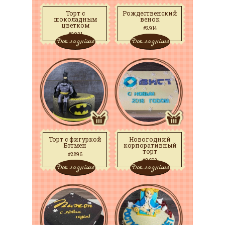
Торт с
Рождественский
шоколадным
венок
цветком
#2914
#2931
Докладніше
Докладніше
Торт с фигуркой
Новогодний
Бэтмен
корпоративный
торт
#2896
#2692
Докладніше
Докладніше