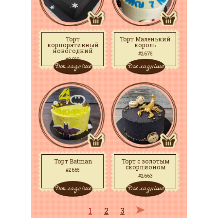
Торт
Торт Маленький
корпоративный
король
новогодний
#2675
#2689
Докладніше
Докладніше
Торт Batman
Торт с золотым
скорпионом
#2665
#2663
Докладніше
Докладніше
1
2
3