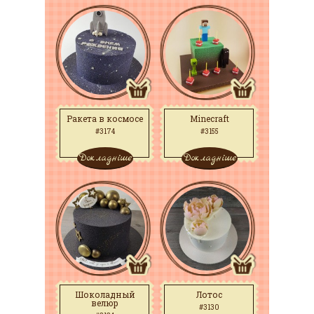
Ракета в космосе
Minecraft
#3174
#3155
Докладніше
Докладніше
Шоколадный
Лотос
велюр
#3130