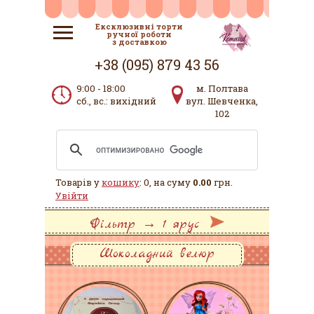
Ексклюзивні торти
ручної роботи
з доставкою
+38 (095) 879 43 56
9:00 - 18:00
м. Полтава
сб., вс.: вихідний
вул. Шевченка,
102
Товарів у
кошику
: 0, на суму
0.00
грн.
Увійти
Фільтр → 1 ярус
Шоколадний велюр