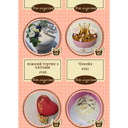
Докладніше
Докладніше
ніжний тортик з
Чізкейк
квітами
#3411
#3418
Докладніше
Докладніше