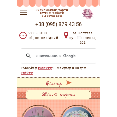
Ексклюзивні торти
ручної роботи
з доставкою
+38 (095) 879 43 56
9:00 - 18:00
м. Полтава
сб., вс.: вихідний
вул. Шевченка,
102
Товарів у
кошику
: 0, на суму
0.00
грн.
Увійти
Фільтр
Жіночі торти