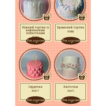
Ніжний тортик із
Кремовий тортик
вафельними
#3488
пелюстками
#3490
Докладніше
Докладніше
Сердечка
Квіточки
#3477
#3471
Докладніше
Докладніше