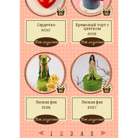
Сердечко
Кремовый торт с
цветком
#3367
#3365
Докладніше
Докладніше
Лесная фея
Лесная фея
#3358
#3357
Докладніше
Докладніше
1
2
3
4
5