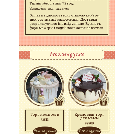
Термін зберігання 72 год.
Доставка та оплата:
Оплата здійснюється готівкою кур'єру,
при отриманні замовлення. Доставка
розраховується індивідуально. Бувають
форс-мажори, і водій може запізнюватися
Рекомендуємо
Торт нежность
Кремовый торт
для мамы
#2513
#2509
Докладніше
Докладніше