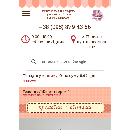
Ексклюзивні торти
ручної роботи
з доставкою
+38 (095) 879 43 56
9:00 - 18:00
м. Полтава
сб., вс.: вихідний
вул. Шевченка,
102
Товарів у
кошику
: 0, на суму
0.00
грн.
Увійти
Головна
Жіночі торти
кремовий з квітами
кремовий з квітами