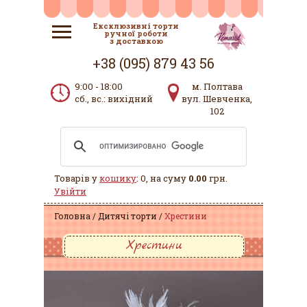
Ексклюзивні торти
ручної роботи
з доставкою
+38 (095) 879 43 56
9:00 - 18:00
м. Полтава
сб., вс.: вихідний
вул. Шевченка,
102
Товарів у
кошику
: 0, на суму
0.00
грн.
Увійти
Головна
Дитячі торти
Хрестини
Хрестини