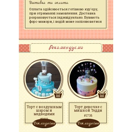
Доставка та оплата:
Оплата здійснюється готівкою кур'єру,
при отриманні замовлення. Доставка
розраховується індивідуально. Бувають
форс-мажори, і водій може запізнюватися
Рекомендуємо
Торт с воздушным
Торт девочке с
шаром и
мишкой Тедди
медведями
#1738
#2813
Докладніше
Докладніше