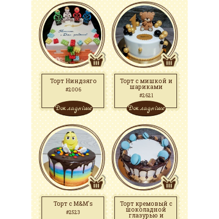
Торт Ниндзяго
Торт с мишкой и
шариками
#2006
#2621
Докладніше
Докладніше
Торт с M&M's
Торт кремовый с
шоколадной
#2523
глазурью и