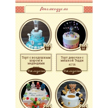
Рекомендуємо
Торт с воздушным
Торт девочке с
шаром и
мишкой Тедди
медведями
#1738
#2813
Докладніше
Докладніше