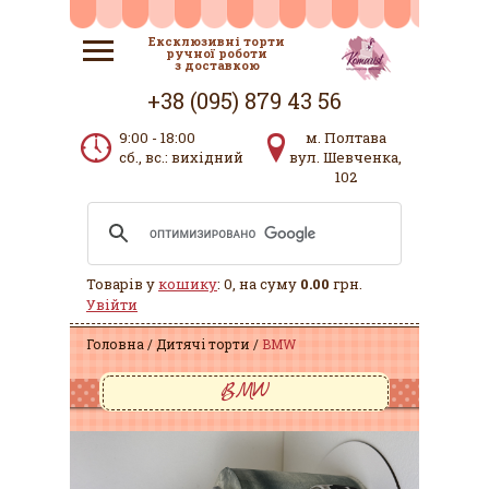
Ексклюзивні торти
ручної роботи
з доставкою
+38 (095) 879 43 56
9:00 - 18:00
м. Полтава
сб., вс.: вихідний
вул. Шевченка,
102
Товарів у
кошику
: 0, на суму
0.00
грн.
Увійти
Головна
Дитячі торти
BMW
BMW