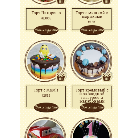
Торт Ниндзяго
Торт с мишкой и
шариками
#2006
#2621
Докладніше
Докладніше
Торт с M&M's
Торт кремовый с
шоколадной
#2523
глазурью и
макаронами
Докладніше
Докладніше
#2558