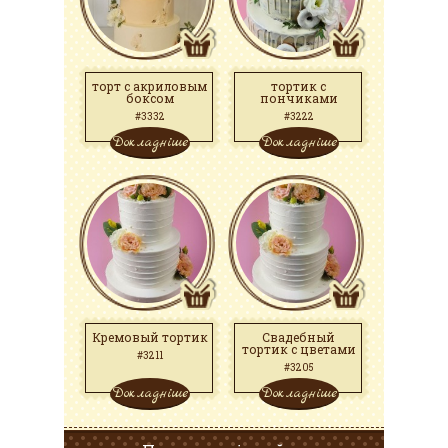
торт с акриловым
тортик с
боксом
пончиками
#3332
#3222
Докладніше
Докладніше
Кремовый тортик
Свадебный
тортик с цветами
#3211
#3205
Докладніше
Докладніше