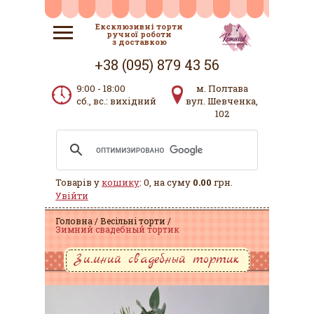
Ексклюзивні торти
ручної роботи
з доставкою
+38 (095) 879 43 56
9:00 - 18:00
м. Полтава
сб., вс.: вихідний
вул. Шевченка,
102
Товарів у
кошику
: 0, на суму
0.00
грн.
Увійти
Головна
Весільні торти
Зимний свадебный тортик
Зимний свадебный тортик