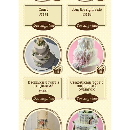
Сыну
Join the right side
#3374
#3238
Докладніше
Докладніше
Весільний торт з
Свадебный торт с
ініціалами
вафельной
бумагой
#3407
#3339
Докладніше
Докладніше