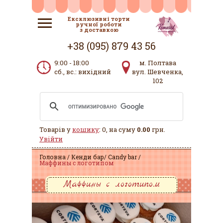
Ексклюзивні торти
ручної роботи
з доставкою
+38 (095) 879 43 56
9:00 - 18:00
м. Полтава
сб., вс.: вихідний
вул. Шевченка,
102
Товарів у
кошику
: 0, на суму
0.00
грн.
Увійти
Головна
Кенди бар/ Candy bar
Маффины с логотипом
Маффины с логотипом