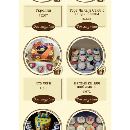
Укролия
Торт Лила и Стич с
кенди-баром
#3207
#2130
Докладніше
Докладніше
Стиляги
Капкейки для
любимого
#1616
#1972
Докладніше
Докладніше