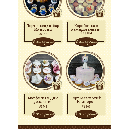
Торт и кенди-бар
Коробочка с
Миньоны
нежным кенди-
баром
#2108
#2026
Докладніше
Докладніше
Маффины к Дню
Торт Маленький
рождения
Единорог
#2546
#2649
Докладніше
Докладніше