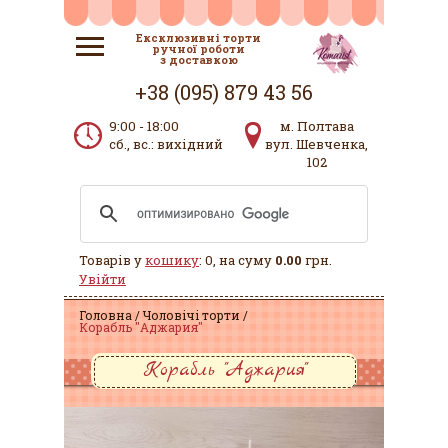
Ексклюзивні торти
ручної роботи
з доставкою
+38 (095) 879 43 56
9:00 - 18:00
м. Полтава
сб., вс.: вихідний
вул. Шевченка,
102
Товарів у
кошику
: 0, на суму
0.00
грн.
Увійти
Головна
Чоловічі торти
Корабль "Аджария"
Корабль "Аджария"