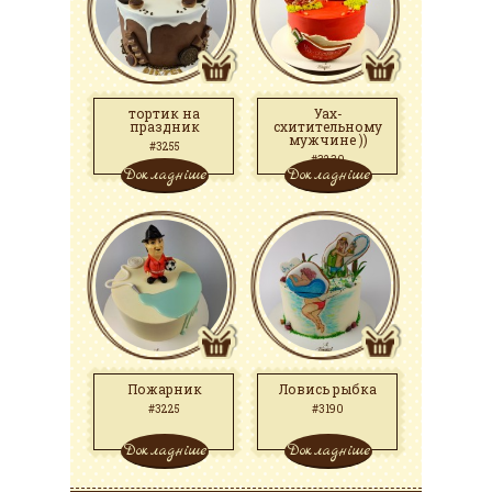
тортик на
Уах-
праздник
схитительному
мужчине ))
#3255
#3230
Докладніше
Докладніше
Пожарник
Ловись рыбка
#3225
#3190
Докладніше
Докладніше