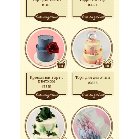
#3406
#3371
Докладніше
Докладніше
Кремовый торт с
Торт для девочки
цветком
#3326
#3365
Докладніше
Докладніше