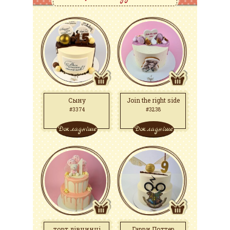
Сыну
Join the right side
#3374
#3238
Докладніше
Докладніше
торт дівчинці
Гарри Поттер