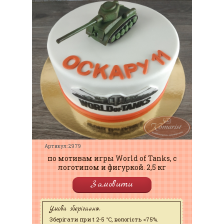
Артикул: 2979
по мотивам игры World of Tanks, с
логотипом и фигуркой. 2,5 кг
Замовити
Умови зберігання:
Зберігати при t 2-5 °C, вологість <75%.