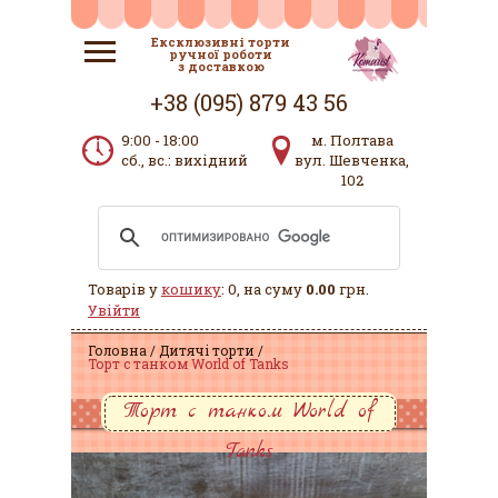
Ексклюзивні торти
ручної роботи
з доставкою
+38 (095) 879 43 56
9:00 - 18:00
м. Полтава
сб., вс.: вихідний
вул. Шевченка,
102
Товарів у
кошику
: 0, на суму
0.00
грн.
Увійти
Головна
Дитячі торти
Торт с танком World of Tanks
Торт с танком World of
Tanks