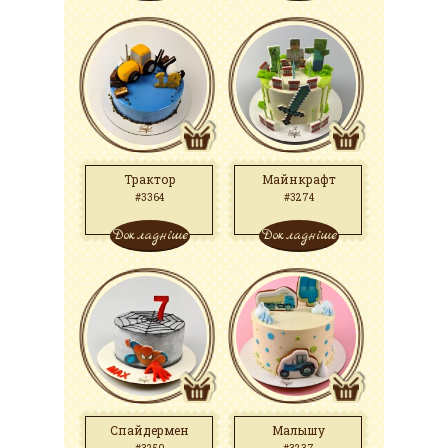
Трактор
Майнкрафт
#3364
#3274
Докладніше
Докладніше
Спайдермен
Малышу