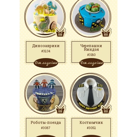
Динозаврики
Черепашки
Ниндзя
#3234
#3180
Докладніше
Докладніше
Роботы-поезда
Костюмчик
#3087
#3052