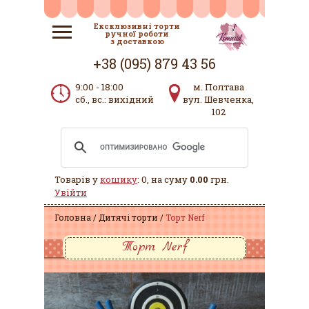
Ексклюзивні торти
ручної роботи
з доставкою
+38 (095) 879 43 56
9:00 - 18:00
м. Полтава
сб., вс.: вихідний
вул. Шевченка,
102
Товарів у
кошику
: 0, на суму
0.00
грн.
Увійти
Головна
Дитячі торти
Торт Nerf
Торт Nerf