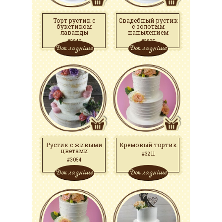
Торт рустик с
Свадебный рустик
букетиком
с золотым
лаванды
напылением
#2846
#2835
Докладніше
Докладніше
Рустик с живыми
Кремовый тортик
цветами
#3211
#3054
Докладніше
Докладніше