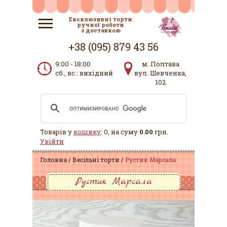
Ексклюзивні торти
ручної роботи
з доставкою
+38 (095) 879 43 56
9:00 - 18:00
м. Полтава
сб., вс.: вихідний
вул. Шевченка,
102
Товарів у
кошику
: 0, на суму
0.00
грн.
Увійти
Головна
Весільні торти
Рустик Марсала
Рустик Марсала