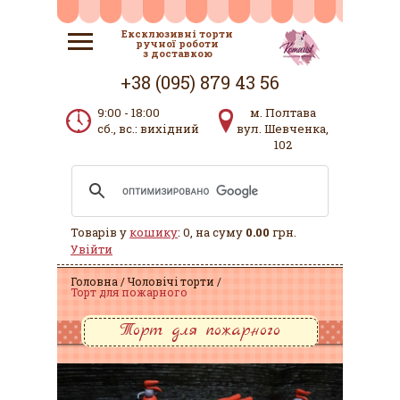
Ексклюзивні торти
ручної роботи
з доставкою
+38 (095) 879 43 56
9:00 - 18:00
м. Полтава
сб., вс.: вихідний
вул. Шевченка,
102
Товарів у
кошику
: 0, на суму
0.00
грн.
Увійти
Головна
Чоловічі торти
Торт для пожарного
Торт для пожарного