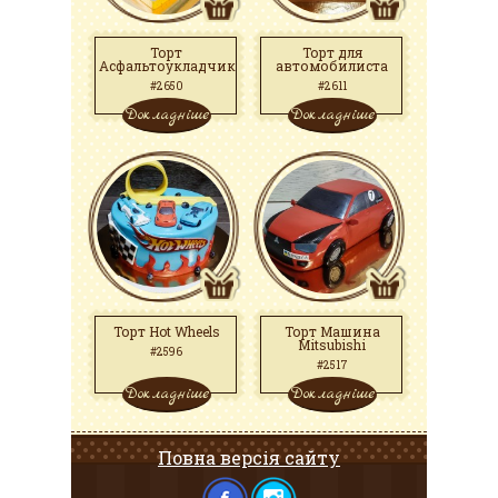
Торт
Торт для
Асфальтоукладчик
автомобилиста
#2650
#2611
Докладніше
Докладніше
Торт Hot Wheels
Торт Машина
Mitsubishi
#2596
#2517
Докладніше
Докладніше
Повна версія сайту