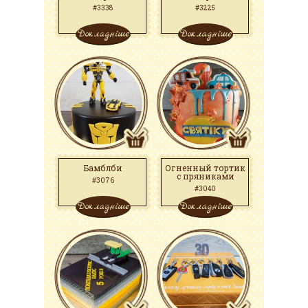
#3338
#3225
Докладніше
Докладніше
Бамблби
Огненный тортик
с пряниками
#3076
#3040
Докладніше
Докладніше