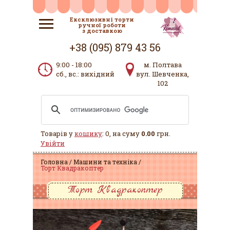
Ексклюзивні торти
ручної роботи
з доставкою
+38 (095) 879 43 56
9:00 - 18:00
м. Полтава
сб., вс.: вихідний
вул. Шевченка,
102
Товарів у
кошику
: 0, на суму
0.00
грн.
Увійти
Головна
Машини та техніка
Торт Квадракоптер
Торт Квадракоптер