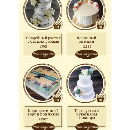
Свадебный рустик
Кремовый
с белыми розами
зимний
#3015
#2926
Докладніше
Докладніше
Корпоративный
Торт рустик с
торт в пончиках
букетиком
лаванды
#2907
#2846
Докладніше
Докладніше