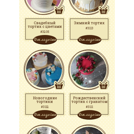
Свадебный
Зимний тортик
тортик с цветами
#3113
#3205
Докладніше
Докладніше
Новогодние
Рождественский
тортики
тортик с гранатом
#3112
#3111
Докладніше
Докладніше