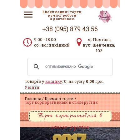
Ексклюзивні торти
ручної роботи
з доставкою
+38 (095) 879 43 56
9:00 - 18:00
м. Полтава
сб., вс.: вихідний
вул. Шевченка,
102
Товарів у
кошику
: 0, на суму
0.00
грн.
Увійти
Головна
Кремові торти
Торт корпоративный в стиле рустик
Торт корпоративный в
стиле рустик