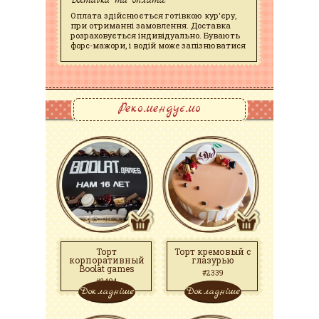
Доставка та оплата:
Оплата здійснюється готівкою кур'єру,
при отриманні замовлення. Доставка
розраховується індивідуально. Бувають
форс-мажори, і водій може запізнюватися
Рекомендуємо
Торт
Торт кремовый с
корпоративный
глазурью
Boolat games
#2339
#2404
Докладніше
Докладніше