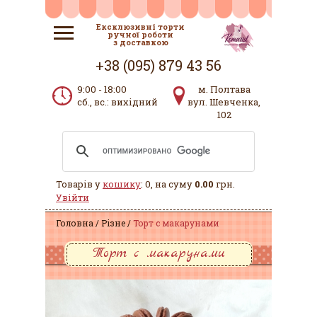
Ексклюзивні торти
ручної роботи
з доставкою
+38 (095) 879 43 56
9:00 - 18:00
м. Полтава
сб., вс.: вихідний
вул. Шевченка,
102
Товарів у
кошику
: 0, на суму
0.00
грн.
Увійти
Головна
Різне
Торт с макарунами
Торт с макарунами