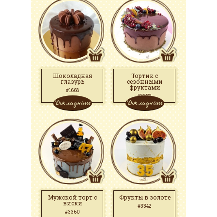
Шоколадная
Тортик с
глазурь
сезонными
фруктами
#1668
#3372
Докладніше
Докладніше
Мужской торт с
Фрукты в золоте
виски
#3342
#3360