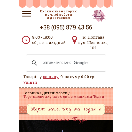
Ексклюзивні торти
ручної роботи
з доставкою
+38 (095) 879 43 56
9:00 - 18:00
м. Полтава
сб., вс.: вихідний
вул. Шевченка,
102
Товарів у
кошику
: 0, на суму
0.00
грн.
Увійти
Головна
Дитячі торти
Торт мальчику на годик с мишками Тедди
Торт мальчику на годик с
мишками Тедди