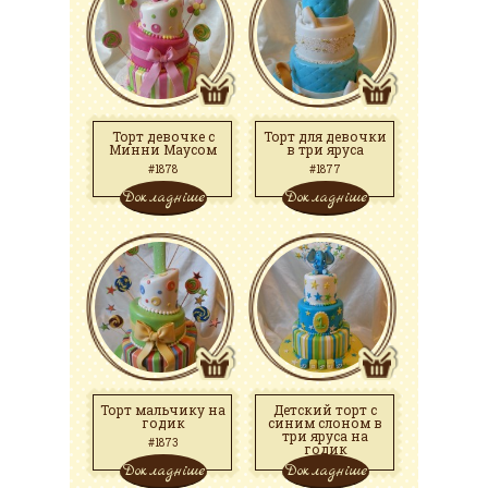
Торт девочке с
Торт для девочки
Минни Маусом
в три яруса
#1878
#1877
Докладніше
Докладніше
Торт мальчику на
Детский торт с
годик
синим слоном в
три яруса на
#1873
годик
Докладніше
Докладніше
#1831