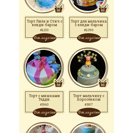
Торт Лила и Стич с
Торт для мальчика
кенди-баром
с кенди-баром
#2130
#2090
Докладніше
Докладніше
Торт с мишками
Торт мальчику с
Тедди.
поросёнком
#1960
#1957
Докладніше
Докладніше