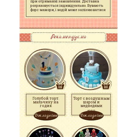
при отриманні замовлення. Доставка
розраховується індивідуально. Бувають
форс-мажори, і водій може запізнюватися
Рекомендуємо
Голубой торт.
Торт с воздушным
мальчику на
шаром и
годик
медведями
#1707
#2813
Докладніше
Докладніше