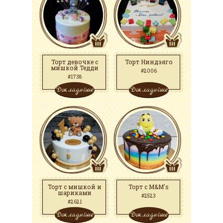
Торт девочке с
Торт Ниндзяго
мишкой Тедди
#2006
#1738
Докладніше
Докладніше
Торт с мишкой и
Торт с M&M's
шариками
#2523
#2621
Докладніше
Докладніше