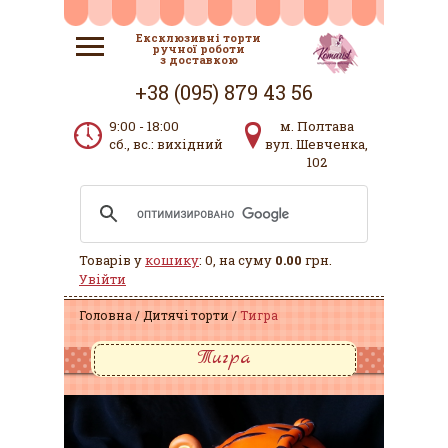
Ексклюзивні торти
ручної роботи
з доставкою
+38 (095) 879 43 56
9:00 - 18:00
м. Полтава
сб., вс.: вихідний
вул. Шевченка,
102
Товарів у
кошику
: 0, на суму
0.00
грн.
Увійти
Головна
Дитячі торти
Тигра
Тигра