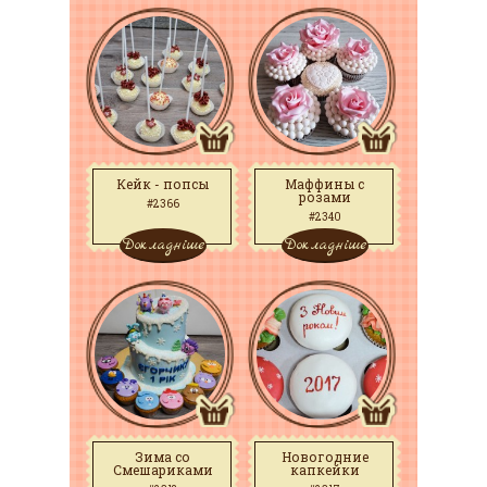
Кейк - попсы
Маффины с
розами
#2366
#2340
Докладніше
Докладніше
Зима со
Новогодние
Смешариками
капкейки