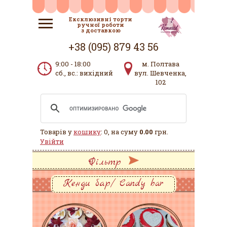
Ексклюзивні торти
ручної роботи
з доставкою
+38 (095) 879 43 56
9:00 - 18:00
м. Полтава
сб., вс.: вихідний
вул. Шевченка,
102
Товарів у
кошику
: 0, на суму
0.00
грн.
Увійти
Фільтр
Кенди бар/ Candy bar