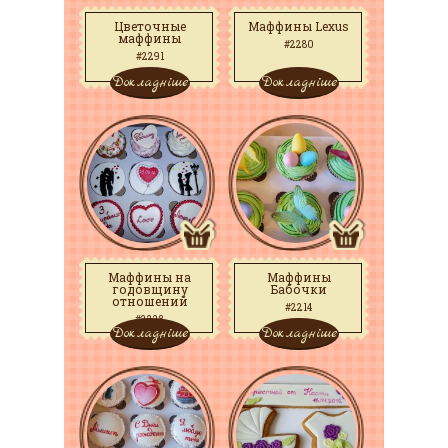
Цветочные
Маффины Lexus
маффины
#2280
#2291
Докладніше
Докладніше
Маффины на
Маффины
годовщину
Бабочки
отношений
#2214
#2228
Докладніше
Докладніше