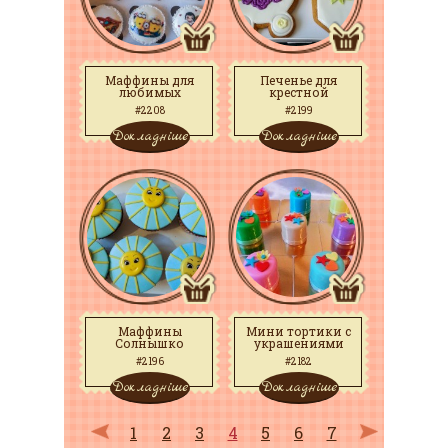
Маффины для
Печенье для
любимых
крестной
#2208
#2199
Докладніше
Докладніше
Маффины
Мини тортики с
Солнышко
украшениями
#2196
#2182
Докладніше
Докладніше
1
2
3
4
5
6
7