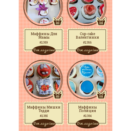
Маффины Для
Cup-cake
Мамы
Валентинки
#2389
#2386
Докладніше
Докладніше
Маффины Мишки
Маффины
Тедди
Полиция
#2385
#2384
Докладніше
Докладніше